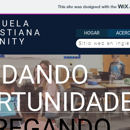
This site was designed with the
CUELA
ISTIANA
HOGAR
ACERC
INITY
Sitio web en ingl
NDANDO
RTUNIDAD
REGANDO